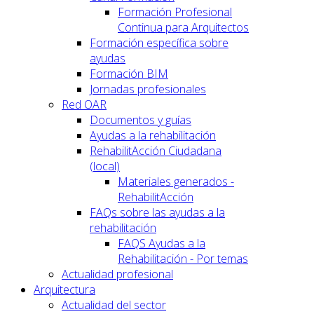
Formación Profesional
Continua para Arquitectos
Formación específica sobre
ayudas
Formación BIM
Jornadas profesionales
Red OAR
Documentos y guías
Ayudas a la rehabilitación
RehabilitAcción Ciudadana
(local)
Materiales generados -
RehabilitAcción
FAQs sobre las ayudas a la
rehabilitación
FAQS Ayudas a la
Rehabilitación - Por temas
Actualidad profesional
Arquitectura
Actualidad del sector