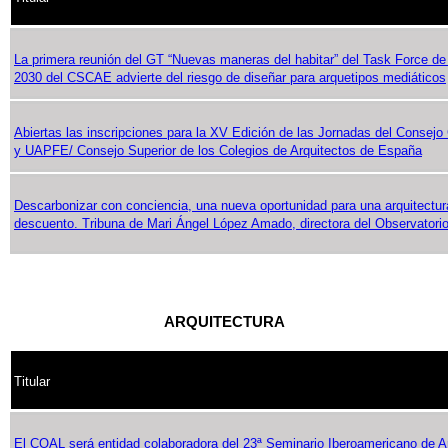
La primera reunión del GT “Nuevas maneras del habitar” del Task Force de
2030 del CSCAE advierte del riesgo de diseñar para arquetipos mediáticos
Abiertas las inscripciones para la XV Edición de las Jornadas del Consejo 
y UAPFE/ Consejo Superior de los Colegios de Arquitectos de España
Descarbonizar con conciencia, una nueva oportunidad para una arquitectur
descuento. Tribuna de Mari Ángel López Amado, directora del Observator
ARQUITECTURA
Titular
El COAL será entidad colaboradora del 23ª Seminario Iberoamericano de A