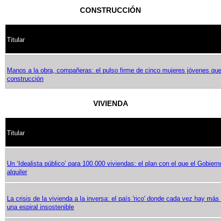
CONSTRUCCIÓN
Titular
Manos a la obra, compañeras: el pulso firme de cinco mujeres jóvenes que 
construcción
VIVIENDA
Titular
Un ‘Idealista público’ para 100.000 viviendas: el plan con el que el Gobiern
alquiler
La crisis de la vivienda a la inversa: el país 'rico' donde cada vez hay má
una espiral insostenible