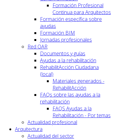
Formación Profesional
Continua para Arquitectos
Formación específica sobre
ayudas
Formación BIM
Jornadas profesionales
Red OAR
Documentos y guías
Ayudas a la rehabilitación
RehabilitAcción Ciudadana
(local)
Materiales generados -
RehabilitAcción
FAQs sobre las ayudas a la
rehabilitación
FAQS Ayudas a la
Rehabilitación - Por temas
Actualidad profesional
Arquitectura
Actualidad del sector