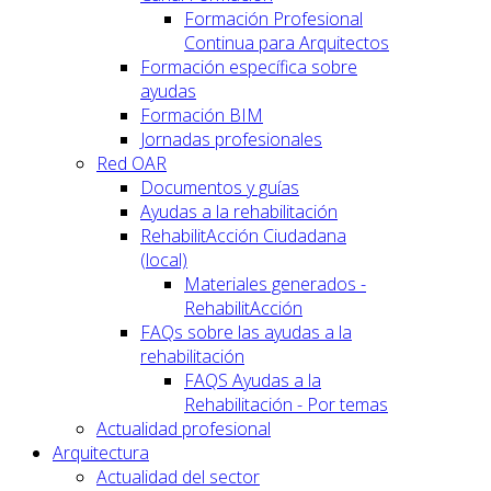
Formación Profesional
Continua para Arquitectos
Formación específica sobre
ayudas
Formación BIM
Jornadas profesionales
Red OAR
Documentos y guías
Ayudas a la rehabilitación
RehabilitAcción Ciudadana
(local)
Materiales generados -
RehabilitAcción
FAQs sobre las ayudas a la
rehabilitación
FAQS Ayudas a la
Rehabilitación - Por temas
Actualidad profesional
Arquitectura
Actualidad del sector