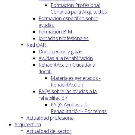
Formación Profesional
Continua para Arquitectos
Formación específica sobre
ayudas
Formación BIM
Jornadas profesionales
Red OAR
Documentos y guías
Ayudas a la rehabilitación
RehabilitAcción Ciudadana
(local)
Materiales generados -
RehabilitAcción
FAQs sobre las ayudas a la
rehabilitación
FAQS Ayudas a la
Rehabilitación - Por temas
Actualidad profesional
Arquitectura
Actualidad del sector