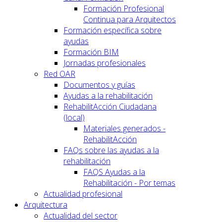
Formación Profesional
Continua para Arquitectos
Formación específica sobre
ayudas
Formación BIM
Jornadas profesionales
Red OAR
Documentos y guías
Ayudas a la rehabilitación
RehabilitAcción Ciudadana
(local)
Materiales generados -
RehabilitAcción
FAQs sobre las ayudas a la
rehabilitación
FAQS Ayudas a la
Rehabilitación - Por temas
Actualidad profesional
Arquitectura
Actualidad del sector