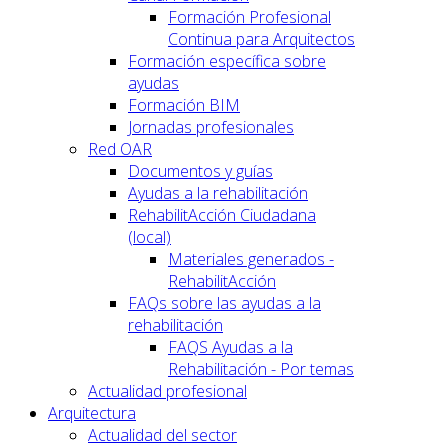
Formación Profesional
Continua para Arquitectos
Formación específica sobre
ayudas
Formación BIM
Jornadas profesionales
Red OAR
Documentos y guías
Ayudas a la rehabilitación
RehabilitAcción Ciudadana
(local)
Materiales generados -
RehabilitAcción
FAQs sobre las ayudas a la
rehabilitación
FAQS Ayudas a la
Rehabilitación - Por temas
Actualidad profesional
Arquitectura
Actualidad del sector