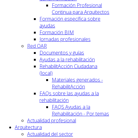
Formación Profesional
Continua para Arquitectos
Formación específica sobre
ayudas
Formación BIM
Jornadas profesionales
Red OAR
Documentos y guías
Ayudas a la rehabilitación
RehabilitAcción Ciudadana
(local)
Materiales generados -
RehabilitAcción
FAQs sobre las ayudas a la
rehabilitación
FAQS Ayudas a la
Rehabilitación - Por temas
Actualidad profesional
Arquitectura
Actualidad del sector