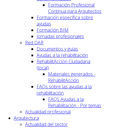
Formación Profesional
Continua para Arquitectos
Formación específica sobre
ayudas
Formación BIM
Jornadas profesionales
Red OAR
Documentos y guías
Ayudas a la rehabilitación
RehabilitAcción Ciudadana
(local)
Materiales generados -
RehabilitAcción
FAQs sobre las ayudas a la
rehabilitación
FAQS Ayudas a la
Rehabilitación - Por temas
Actualidad profesional
Arquitectura
Actualidad del sector