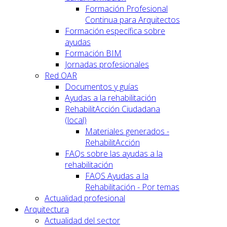
Formación Profesional
Continua para Arquitectos
Formación específica sobre
ayudas
Formación BIM
Jornadas profesionales
Red OAR
Documentos y guías
Ayudas a la rehabilitación
RehabilitAcción Ciudadana
(local)
Materiales generados -
RehabilitAcción
FAQs sobre las ayudas a la
rehabilitación
FAQS Ayudas a la
Rehabilitación - Por temas
Actualidad profesional
Arquitectura
Actualidad del sector