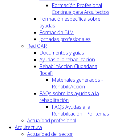
Formación Profesional
Continua para Arquitectos
Formación específica sobre
ayudas
Formación BIM
Jornadas profesionales
Red OAR
Documentos y guías
Ayudas a la rehabilitación
RehabilitAcción Ciudadana
(local)
Materiales generados -
RehabilitAcción
FAQs sobre las ayudas a la
rehabilitación
FAQS Ayudas a la
Rehabilitación - Por temas
Actualidad profesional
Arquitectura
Actualidad del sector