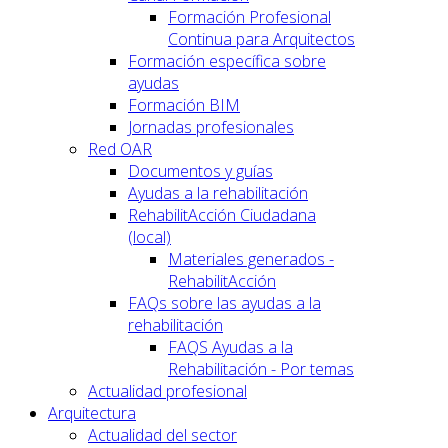
Formación Profesional
Continua para Arquitectos
Formación específica sobre
ayudas
Formación BIM
Jornadas profesionales
Red OAR
Documentos y guías
Ayudas a la rehabilitación
RehabilitAcción Ciudadana
(local)
Materiales generados -
RehabilitAcción
FAQs sobre las ayudas a la
rehabilitación
FAQS Ayudas a la
Rehabilitación - Por temas
Actualidad profesional
Arquitectura
Actualidad del sector