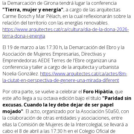
la Demarcación de Girona tendrá lugar la conferencia
"Tierra, mujer y energía"
, a cargo de las arquitectas
Carme Bosch y Mar Pèlach, en la cual reflexionarán sobre la
relación del territorio con las energías renovables.
https://www.arquitectes.cat/ca/cultura/dia-de-la-dona-2026-
terra-dona-i-energia
El 19 de marzo a las 17:30 h, la Demarcación del Ebro y la
Asociación de Mujeres Empresarias, Directivas y
Emprendedoras AEDE Terres de l'Ebre organizan una
conferencia y taller a cargo de la arquitecta y urbanista
Noelia González.
https://www.arquitectes.cat/ca/actes/8m-
la-ciutat-en-perspectiva-de-genere-una-mirada-diferent
Por otra parte, se vuelve a celebrar el
Foro Hipàtia
, que
este año llega a su octava edición bajo el título
"Paridad sin
excusas. Cuando la ley debe dejar de ser papel
mojado"
. El acto, organizado por la Asociación 50a50, con
la colaboración de otras entidades y asociaciones, entre
ellas la Comisión de Mujeres de la Intercolegial, se llevará a
cabo el 8 de abril a las 17:30 h en el Colegio Oficial de