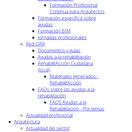
Formación Profesional
Continua para Arquitectos
Formación específica sobre
ayudas
Formación BIM
Jornadas profesionales
Red OAR
Documentos y guías
Ayudas a la rehabilitación
RehabilitAcción Ciudadana
(local)
Materiales generados -
RehabilitAcción
FAQs sobre las ayudas a la
rehabilitación
FAQS Ayudas a la
Rehabilitación - Por temas
Actualidad profesional
Arquitectura
Actualidad del sector