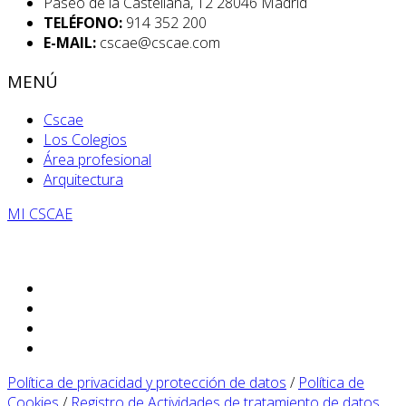
Paseo de la Castellana, 12 28046 Madrid
TELÉFONO:
914 352 200
E-MAIL:
cscae@cscae.com
MENÚ
Cscae
Los Colegios
Área profesional
Arquitectura
MI CSCAE
Política de privacidad y protección de datos
/
Política de
Cookies
/
Registro de Actividades de tratamiento de datos