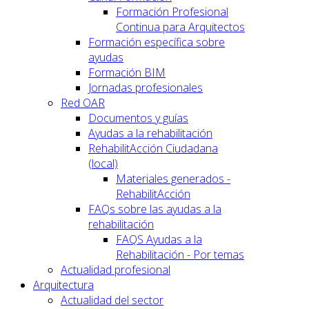
Formación Profesional
Continua para Arquitectos
Formación específica sobre
ayudas
Formación BIM
Jornadas profesionales
Red OAR
Documentos y guías
Ayudas a la rehabilitación
RehabilitAcción Ciudadana
(local)
Materiales generados -
RehabilitAcción
FAQs sobre las ayudas a la
rehabilitación
FAQS Ayudas a la
Rehabilitación - Por temas
Actualidad profesional
Arquitectura
Actualidad del sector