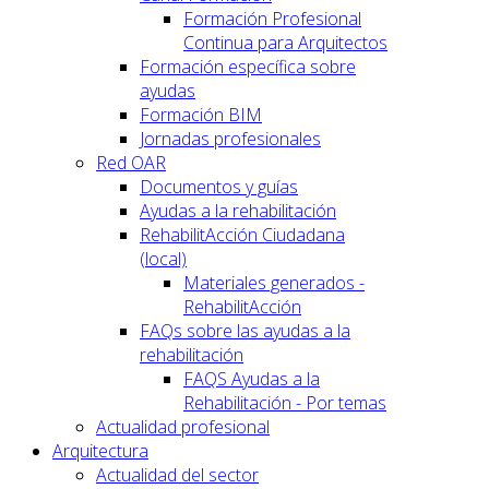
Formación Profesional
Continua para Arquitectos
Formación específica sobre
ayudas
Formación BIM
Jornadas profesionales
Red OAR
Documentos y guías
Ayudas a la rehabilitación
RehabilitAcción Ciudadana
(local)
Materiales generados -
RehabilitAcción
FAQs sobre las ayudas a la
rehabilitación
FAQS Ayudas a la
Rehabilitación - Por temas
Actualidad profesional
Arquitectura
Actualidad del sector