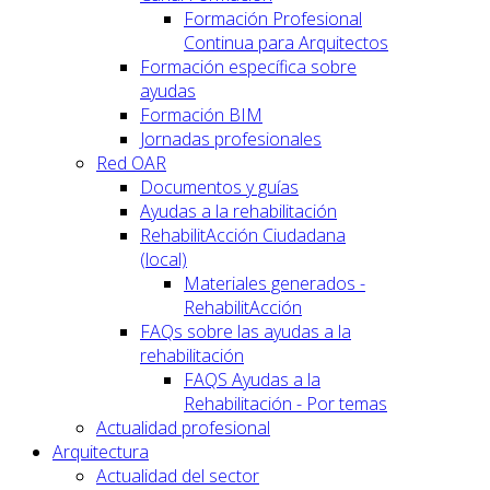
Formación Profesional
Continua para Arquitectos
Formación específica sobre
ayudas
Formación BIM
Jornadas profesionales
Red OAR
Documentos y guías
Ayudas a la rehabilitación
RehabilitAcción Ciudadana
(local)
Materiales generados -
RehabilitAcción
FAQs sobre las ayudas a la
rehabilitación
FAQS Ayudas a la
Rehabilitación - Por temas
Actualidad profesional
Arquitectura
Actualidad del sector