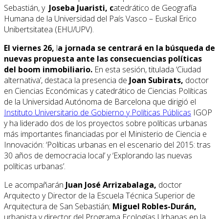
Sebastián, y
Joseba Juaristi,
c
atedrático de Geografía
Humana de la Universidad del País Vasco – Euskal Erico
Unibertsitatea (EHU/UPV).
El viernes 26,
l
a jornada se centrará en la búsqueda de
nuevas propuesta ante las consecuencias políticas
del boom inmobiliario.
En esta sesión, titulada ‘Ciudad
alternativa’, destaca la presencia de
Joan Subirats,
doctor
en Ciencias Económicas y catedrático de Ciencias Políticas
de la Universidad Autónoma de Barcelona que dirigió el
Instituto Universitario de Gobierno y Políticas Públicas
IGOP
y ha liderado dos de los proyectos sobre políticas urbanas
más importantes financiadas por el Ministerio de Ciencia e
Innovación: ‘Políticas urbanas en el escenario del 2015: tras
30 años de democracia local’ y ‘Explorando las nuevas
políticas urbanas’.
Le acompañarán
Juan José Arrizabalaga,
doctor
Arquitecto y Director de la Escuela Técnica Superior de
Arquitectura de San Sebastián;
Miguel Robles-Durán,
urbanista y director del Programa Ecologías Urbanas en la