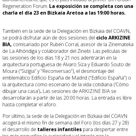
Regeneration Forum.
La exposición se completa con una
charla el día 23 en Bizkaia Aretoa a las
19:00
horas.
También en la sede de la Delegación en Bizkaia del COAVN,
se podrá disfrutar aún de dos sesiones del
ciclo ARKIZINE
BIA,
comisariado por Rubén Corral, asesor de la Zinemateka
de La Alhóndiga y colaborador del Zinebi. Las películas de
las sesiones de los días 18 y 21 nos adentrarán en la
arquitectura portuguesa de Alvaro Siza y Eduardo Souto de
Moura (“Sizígia” y “Reconversao”), el desmontaje del
emblemático Edificio España de Madrid (“Edificio España”) o
la arquitectura como escenario de la vida cotidiana (‘Cómo
dibujar una casa’)
.
Las sesiones de ARKIZINE BIA se
desarrollarán a partir de las 20:00 horas. La entrada es libre
hasta completar el aforo.
Por último, la sede de la Delegación en Bizkaia del COAVN
acogerá el mismo fin de semana del Foro (los días 27 y 28)
el desarrollo de
talleres infantiles
para despertar entre
los más pequeños la curiosidad y el interés por la