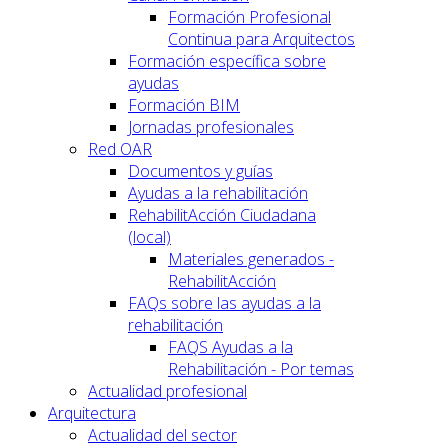
Formación Profesional
Continua para Arquitectos
Formación específica sobre
ayudas
Formación BIM
Jornadas profesionales
Red OAR
Documentos y guías
Ayudas a la rehabilitación
RehabilitAcción Ciudadana
(local)
Materiales generados -
RehabilitAcción
FAQs sobre las ayudas a la
rehabilitación
FAQS Ayudas a la
Rehabilitación - Por temas
Actualidad profesional
Arquitectura
Actualidad del sector