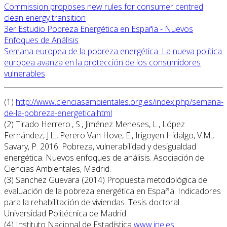
Commission proposes new rules for consumer centred
clean energy transition
3er Estudio Pobreza Energética en España - Nuevos
Enfoques de Análisis
Semana europea de la pobreza energética: La nueva política
europea avanza en la protección de los consumidores
vulnerables
(
1
)
http://www.cienciasambientales.org.es/index.php/semana-
de-la-pobreza-energetica.html
(
2
) Tirado Herrero., S., Jiménez Meneses, L., López
Fernández, J.L., Perero Van Hove, E., Irigoyen Hidalgo, V.M.,
Savary, P. 2016. Pobreza, vulnerabilidad y desigualdad
energética. Nuevos enfoques de análisis. Asociación de
Ciencias Ambientales, Madrid.
(
3
) Sanchez Guevara (2014) Propuesta metodológica de
evaluación de la pobreza energética en España. Indicadores
para la rehabilitación de viviendas. Tesis doctoral.
Universidad Politécnica de Madrid.
(
4
) Instituto Nacional de Estadística
www.ine.es