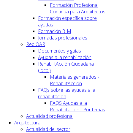
Formación Profesional
Continua para Arquitectos
Formación específica sobre
ayudas
Formación BIM
Jornadas profesionales
Red OAR
Documentos y guías
Ayudas a la rehabilitación
RehabilitAcción Ciudadana
(local)
Materiales generados -
RehabilitAcción
FAQs sobre las ayudas a la
rehabilitación
FAQS Ayudas a la
Rehabilitación - Por temas
Actualidad profesional
Arquitectura
Actualidad del sector