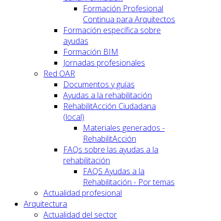
Formación Profesional
Continua para Arquitectos
Formación específica sobre
ayudas
Formación BIM
Jornadas profesionales
Red OAR
Documentos y guías
Ayudas a la rehabilitación
RehabilitAcción Ciudadana
(local)
Materiales generados -
RehabilitAcción
FAQs sobre las ayudas a la
rehabilitación
FAQS Ayudas a la
Rehabilitación - Por temas
Actualidad profesional
Arquitectura
Actualidad del sector