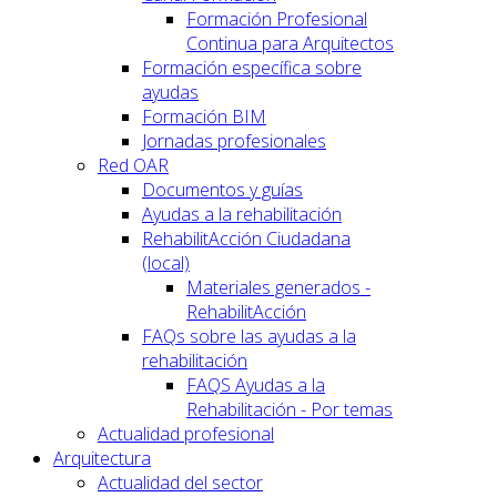
Formación Profesional
Continua para Arquitectos
Formación específica sobre
ayudas
Formación BIM
Jornadas profesionales
Red OAR
Documentos y guías
Ayudas a la rehabilitación
RehabilitAcción Ciudadana
(local)
Materiales generados -
RehabilitAcción
FAQs sobre las ayudas a la
rehabilitación
FAQS Ayudas a la
Rehabilitación - Por temas
Actualidad profesional
Arquitectura
Actualidad del sector