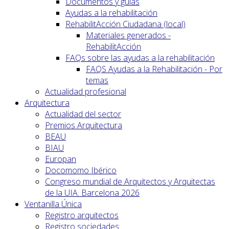
Documentos y guías
Ayudas a la rehabilitación
RehabilitAcción Ciudadana (local)
Materiales generados -
RehabilitAcción
FAQs sobre las ayudas a la rehabilitación
FAQS Ayudas a la Rehabilitación - Por
temas
Actualidad profesional
Arquitectura
Actualidad del sector
Premios Arquitectura
BEAU
BIAU
Europan
Docomomo Ibérico
Congreso mundial de Arquitectos y Arquitectas
de la UIA. Barcelona 2026
Ventanilla Única
Registro arquitectos
Registro sociedades