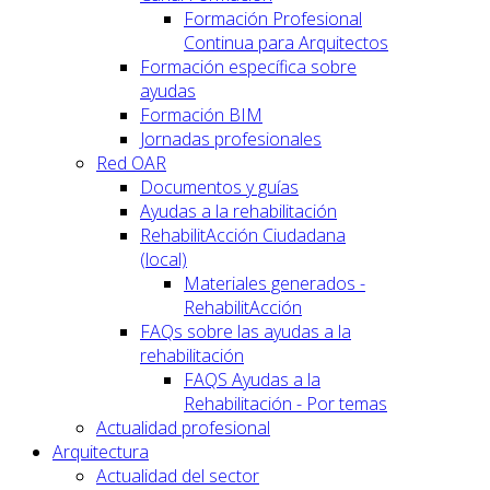
Formación Profesional
Continua para Arquitectos
Formación específica sobre
ayudas
Formación BIM
Jornadas profesionales
Red OAR
Documentos y guías
Ayudas a la rehabilitación
RehabilitAcción Ciudadana
(local)
Materiales generados -
RehabilitAcción
FAQs sobre las ayudas a la
rehabilitación
FAQS Ayudas a la
Rehabilitación - Por temas
Actualidad profesional
Arquitectura
Actualidad del sector