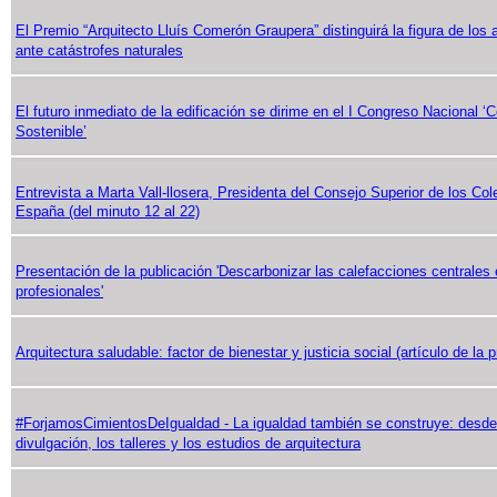
El Premio “Arquitecto Lluís Comerón Graupera” distinguirá la figura de los 
ante catástrofes naturales
El futuro inmediato de la edificación se dirime en el I Congreso Nacional ‘C
Sostenible’
Entrevista a Marta Vall-llosera, Presidenta del Consejo Superior de los Col
España (del minuto 12 al 22)
Presentación de la publicación 'Descarbonizar las calefacciones centrale
profesionales'
Arquitectura saludable: factor de bienestar y justicia social (artículo de l
#ForjamosCimientosDeIgualdad - La igualdad también se construye: desde l
divulgación, los talleres y los estudios de arquitectura