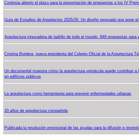
Continúa abierto el plazo para la presentación de propuestas a los IV Premio
Guía de Estudios de Arquitectos 2025/26: Un diseño renovado que pone el
Arquitectura innovadora de ladrillo de todo el mundo: 849 propuestas para 
Cristina Bordera, nueva presidenta del Colegio Oficial de la Arquitectura T
Un documental muestra cómo la arquitectura vernácula puede contribuir a la
en edificios públicos
La arquitectura como herramienta para prevenir enfermedades urbanas
20 años de arquitectura compartida
Publicada la resolución provisional de las ayudas para la difusión e investi