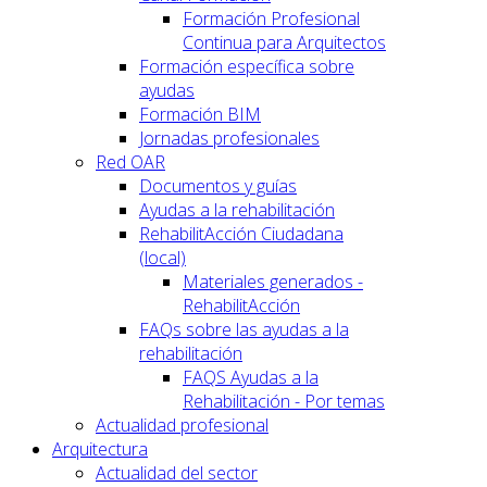
Formación Profesional
Continua para Arquitectos
Formación específica sobre
ayudas
Formación BIM
Jornadas profesionales
Red OAR
Documentos y guías
Ayudas a la rehabilitación
RehabilitAcción Ciudadana
(local)
Materiales generados -
RehabilitAcción
FAQs sobre las ayudas a la
rehabilitación
FAQS Ayudas a la
Rehabilitación - Por temas
Actualidad profesional
Arquitectura
Actualidad del sector