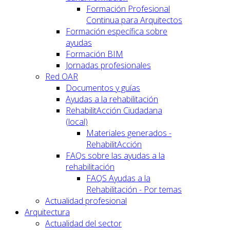
Formación Profesional
Continua para Arquitectos
Formación específica sobre
ayudas
Formación BIM
Jornadas profesionales
Red OAR
Documentos y guías
Ayudas a la rehabilitación
RehabilitAcción Ciudadana
(local)
Materiales generados -
RehabilitAcción
FAQs sobre las ayudas a la
rehabilitación
FAQS Ayudas a la
Rehabilitación - Por temas
Actualidad profesional
Arquitectura
Actualidad del sector