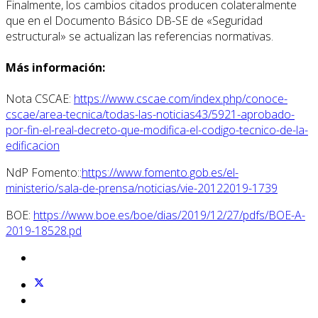
Finalmente, los cambios citados producen colateralmente
que en el Documento Básico DB-SE de «Seguridad
estructural» se actualizan las referencias normativas.
Más información:
Nota CSCAE:
https://www.cscae.com/index.php/conoce-
cscae/area-tecnica/todas-las-noticias43/5921-aprobado-
por-fin-el-real-decreto-que-modifica-el-codigo-tecnico-de-la-
edificacion
NdP Fomento::
https://www.fomento.gob.es/el-
ministerio/sala-de-prensa/noticias/vie-20122019-1739
BOE:
https://www.boe.es/boe/dias/2019/12/27/pdfs/BOE-A-
2019-18528.pd