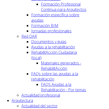
Formación Profesional
Continua para Arquitectos
Formación específica sobre
ayudas
Formación BIM
Jornadas profesionales
Red OAR
Documentos y guías
Ayudas a la rehabilitación
RehabilitAcción Ciudadana
(local)
Materiales generados -
RehabilitAcción
FAQs sobre las ayudas a la
rehabilitación
FAQS Ayudas a la
Rehabilitación - Por temas
Actualidad profesional
Arquitectura
Actualidad del sector