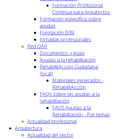
Formación Profesional
Continua para Arquitectos
Formación específica sobre
ayudas
Formación BIM
Jornadas profesionales
Red OAR
Documentos y guías
Ayudas a la rehabilitación
RehabilitAcción Ciudadana
(local)
Materiales generados -
RehabilitAcción
FAQs sobre las ayudas a la
rehabilitación
FAQS Ayudas a la
Rehabilitación - Por temas
Actualidad profesional
Arquitectura
Actualidad del sector