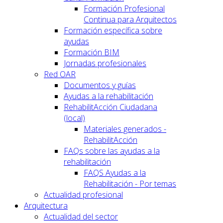
Formación Profesional
Continua para Arquitectos
Formación específica sobre
ayudas
Formación BIM
Jornadas profesionales
Red OAR
Documentos y guías
Ayudas a la rehabilitación
RehabilitAcción Ciudadana
(local)
Materiales generados -
RehabilitAcción
FAQs sobre las ayudas a la
rehabilitación
FAQS Ayudas a la
Rehabilitación - Por temas
Actualidad profesional
Arquitectura
Actualidad del sector