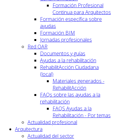
Formación Profesional
Continua para Arquitectos
Formación específica sobre
ayudas
Formación BIM
Jornadas profesionales
Red OAR
Documentos y guías
Ayudas a la rehabilitación
RehabilitAcción Ciudadana
(local)
Materiales generados -
RehabilitAcción
FAQs sobre las ayudas a la
rehabilitación
FAQS Ayudas a la
Rehabilitación - Por temas
Actualidad profesional
Arquitectura
Actualidad del sector