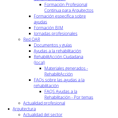
Formación Profesional
Continua para Arquitectos
Formación específica sobre
ayudas
Formación BIM
Jornadas profesionales
Red OAR
Documentos y guías
Ayudas a la rehabilitación
RehabilitAcción Ciudadana
(local)
Materiales generados -
RehabilitAcción
FAQs sobre las ayudas a la
rehabilitación
FAQS Ayudas a la
Rehabilitación - Por temas
Actualidad profesional
Arquitectura
Actualidad del sector