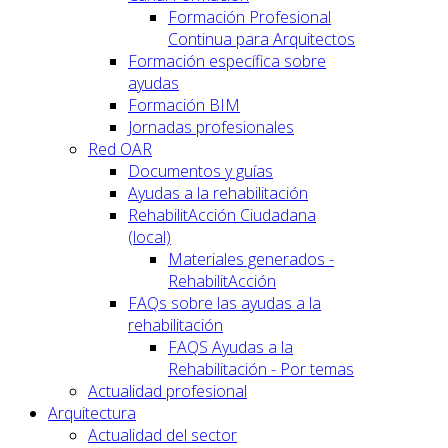
Formación Profesional
Continua para Arquitectos
Formación específica sobre
ayudas
Formación BIM
Jornadas profesionales
Red OAR
Documentos y guías
Ayudas a la rehabilitación
RehabilitAcción Ciudadana
(local)
Materiales generados -
RehabilitAcción
FAQs sobre las ayudas a la
rehabilitación
FAQS Ayudas a la
Rehabilitación - Por temas
Actualidad profesional
Arquitectura
Actualidad del sector