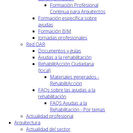
Formación Profesional
Continua para Arquitectos
Formación específica sobre
ayudas
Formación BIM
Jornadas profesionales
Red OAR
Documentos y guías
Ayudas a la rehabilitación
RehabilitAcción Ciudadana
(local)
Materiales generados -
RehabilitAcción
FAQs sobre las ayudas a la
rehabilitación
FAQS Ayudas a la
Rehabilitación - Por temas
Actualidad profesional
Arquitectura
Actualidad del sector