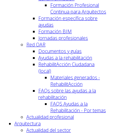
Formación Profesional
Continua para Arquitectos
Formación específica sobre
ayudas
Formación BIM
Jornadas profesionales
Red OAR
Documentos y guías
Ayudas a la rehabilitación
RehabilitAcción Ciudadana
(local)
Materiales generados -
RehabilitAcción
FAQs sobre las ayudas a la
rehabilitación
FAQS Ayudas a la
Rehabilitación - Por temas
Actualidad profesional
Arquitectura
Actualidad del sector