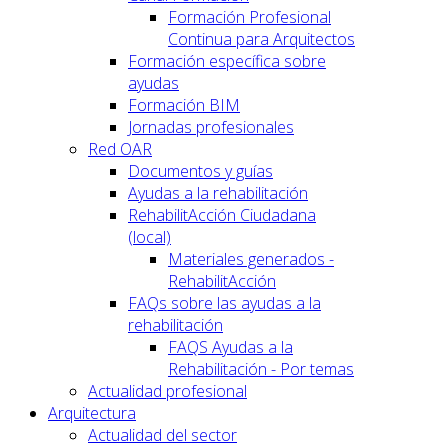
Formación Profesional
Continua para Arquitectos
Formación específica sobre
ayudas
Formación BIM
Jornadas profesionales
Red OAR
Documentos y guías
Ayudas a la rehabilitación
RehabilitAcción Ciudadana
(local)
Materiales generados -
RehabilitAcción
FAQs sobre las ayudas a la
rehabilitación
FAQS Ayudas a la
Rehabilitación - Por temas
Actualidad profesional
Arquitectura
Actualidad del sector