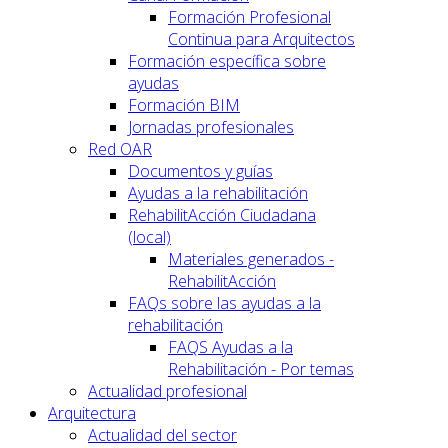
Formación Profesional
Continua para Arquitectos
Formación específica sobre
ayudas
Formación BIM
Jornadas profesionales
Red OAR
Documentos y guías
Ayudas a la rehabilitación
RehabilitAcción Ciudadana
(local)
Materiales generados -
RehabilitAcción
FAQs sobre las ayudas a la
rehabilitación
FAQS Ayudas a la
Rehabilitación - Por temas
Actualidad profesional
Arquitectura
Actualidad del sector