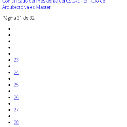
Comunicado del Presidente del CSCAE - El Título de
Arquitecto ya es Máster
Página 31 de 32
23
24
25
26
27
28