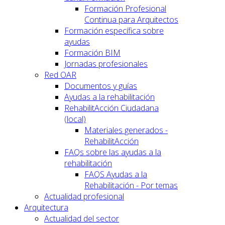
Formación Profesional
Continua para Arquitectos
Formación específica sobre
ayudas
Formación BIM
Jornadas profesionales
Red OAR
Documentos y guías
Ayudas a la rehabilitación
RehabilitAcción Ciudadana
(local)
Materiales generados -
RehabilitAcción
FAQs sobre las ayudas a la
rehabilitación
FAQS Ayudas a la
Rehabilitación - Por temas
Actualidad profesional
Arquitectura
Actualidad del sector