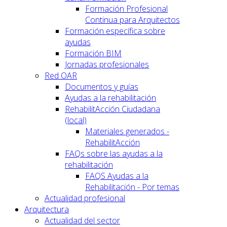
Formación Profesional
Continua para Arquitectos
Formación específica sobre
ayudas
Formación BIM
Jornadas profesionales
Red OAR
Documentos y guías
Ayudas a la rehabilitación
RehabilitAcción Ciudadana
(local)
Materiales generados -
RehabilitAcción
FAQs sobre las ayudas a la
rehabilitación
FAQS Ayudas a la
Rehabilitación - Por temas
Actualidad profesional
Arquitectura
Actualidad del sector