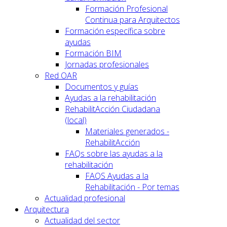
Formación Profesional
Continua para Arquitectos
Formación específica sobre
ayudas
Formación BIM
Jornadas profesionales
Red OAR
Documentos y guías
Ayudas a la rehabilitación
RehabilitAcción Ciudadana
(local)
Materiales generados -
RehabilitAcción
FAQs sobre las ayudas a la
rehabilitación
FAQS Ayudas a la
Rehabilitación - Por temas
Actualidad profesional
Arquitectura
Actualidad del sector