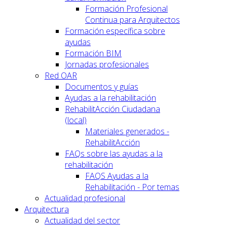
Formación Profesional
Continua para Arquitectos
Formación específica sobre
ayudas
Formación BIM
Jornadas profesionales
Red OAR
Documentos y guías
Ayudas a la rehabilitación
RehabilitAcción Ciudadana
(local)
Materiales generados -
RehabilitAcción
FAQs sobre las ayudas a la
rehabilitación
FAQS Ayudas a la
Rehabilitación - Por temas
Actualidad profesional
Arquitectura
Actualidad del sector