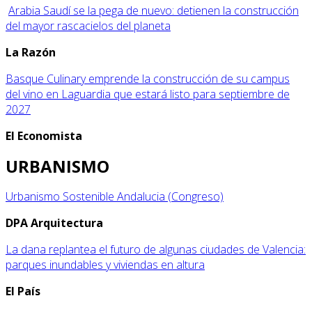
Arabia Saudí se la pega de nuevo: detienen la construcción
del mayor rascacielos del planeta
L
a Razón
Basque Culinary emprende la construcción de su campus
del vino en Laguardia que estará listo para septiembre de
2027
E
l Economista
URBANISMO
Urbanismo Sostenible Andalucia (Congreso)
D
PA Arquitectura
La dana replantea el futuro de algunas ciudades de Valencia:
parques inundables y viviendas en altura
E
l País