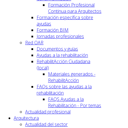
Formación Profesional
Continua para Arquitectos
Formación específica sobre
ayudas
Formación BIM
Jornadas profesionales
Red OAR
Documentos y guías
Ayudas a la rehabilitación
RehabilitAcción Ciudadana
(local)
Materiales generados -
RehabilitAcción
FAQs sobre las ayudas a la
rehabilitación
FAQS Ayudas a la
Rehabilitación - Por temas
Actualidad profesional
Arquitectura
Actualidad del sector