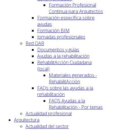
Formación Profesional
Continua para Arquitectos
Formación específica sobre
ayudas
Formación BIM
Jornadas profesionales
Red OAR
Documentos y guías
Ayudas a la rehabilitación
RehabilitAcción Ciudadana
(local)
Materiales generados -
RehabilitAcción
FAQs sobre las ayudas a la
rehabilitación
FAQS Ayudas a la
Rehabilitación - Por temas
Actualidad profesional
Arquitectura
Actualidad del sector