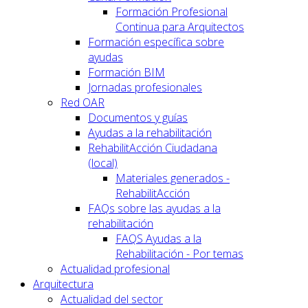
Formación Profesional
Continua para Arquitectos
Formación específica sobre
ayudas
Formación BIM
Jornadas profesionales
Red OAR
Documentos y guías
Ayudas a la rehabilitación
RehabilitAcción Ciudadana
(local)
Materiales generados -
RehabilitAcción
FAQs sobre las ayudas a la
rehabilitación
FAQS Ayudas a la
Rehabilitación - Por temas
Actualidad profesional
Arquitectura
Actualidad del sector